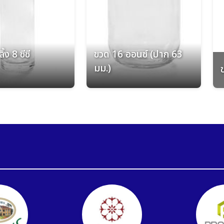
้ง 8 ซีซี
ขวด 16 ออนซ์ (ปาก 63
มม.)