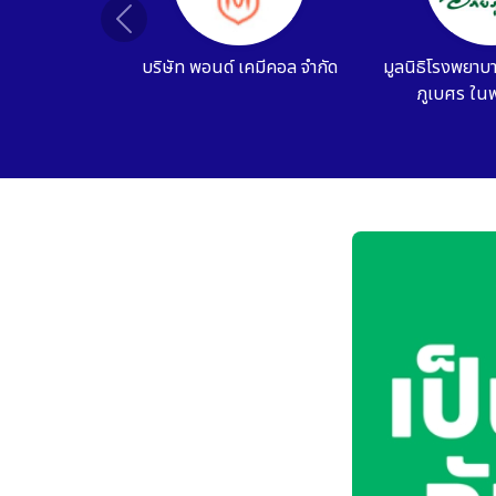
Previous
บริษัท ที.แมน ฟาร์มา ซูติคอล
บริษัท เกร๊ทเตอ
จำกัด (มหาชน)